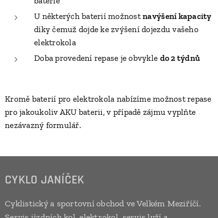
baterie
U některých baterií možnost
navýšení kapacity
díky čemuž dojde ke zvýšení dojezdu vašeho
elektrokola
Doba provedení repase je obvykle
do 2 týdnů
Kromě baterií pro elektrokola nabízíme možnost repase
pro jakoukoliv AKU baterii, v případě zájmu vyplňte
nezávazný formulář.
CYKLO JANÍČEK
Cyklistický a sportovní obchod ve Velkém Meziříčí.
Servis jízdních kol, elektrokol, servis lyží a